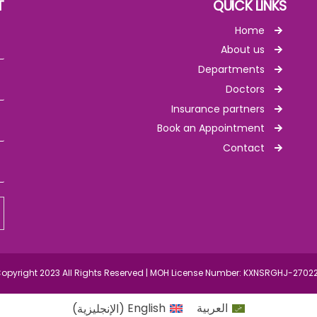
T
QUICK LINKS
Home
About us
Departments
Doctors
Insurance partners
Book an Appointment
Contact
opyright 2023 All Rights Reserved | MOH License Number: KXNSRGHJ-2702
العربية
English
(
الإنجليزية
)